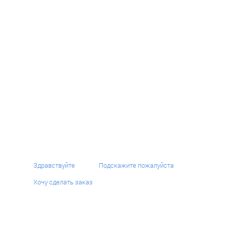
ВЯЗАНЫЙ ШАРФ МОСОБЛ СПОРТ
SKU:
ХОЧУ ТАК ЖЕ
Здравствуйте
Подскажите пожалуйста
Хочу сделать заказ
Шарф «МОСОБЛ СПОРТ» от бренда ШАРФ ФАН — каждая шапка тщательно
проработана, оптимальная плотность вязки обеспечивает защиту от ветра и
холода, сохраняя приятные тактильные ощущения. Эта модель является образцом
классической
жаккардовой вязки, одинарный, с бахромой
, выполненный на
высочайшем уровне.