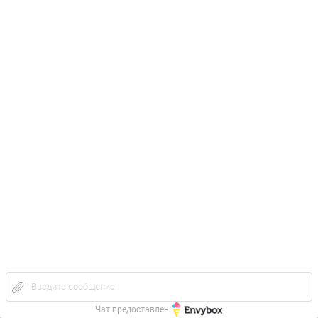
ДЛЯ ГОСУДАРСТВЕННЫХ УЧРЕЖДЕНИЙ
Мы официально зарегистрированы на всех ключевых
электронных торговых площадках.
Готовы участвовать в госзакупках, тендерах и аукционах
на общих конкурентных условиях.
ДЛЯ ФИЗИЧЕСКИХ ЛИЦ
Введите сообщение
И САМОЗАНЯТЫХ
Чат предоставлен
Оплата любым удобным способом: банковским