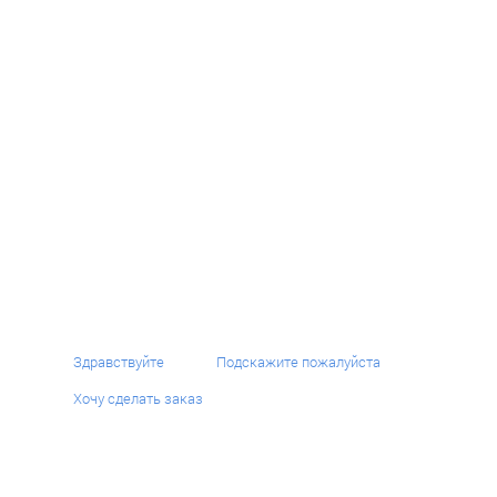
ЗАПРОСИТЬ РАСЧЁТ
ВЯЗАНЫЕ ПЛЕДЫ
С ЛОГОТИПОМ РАЗЛИЧНЫХ
ВИДОВ
Здравствуйте
Подскажите пожалуйста
Хочу сделать заказ