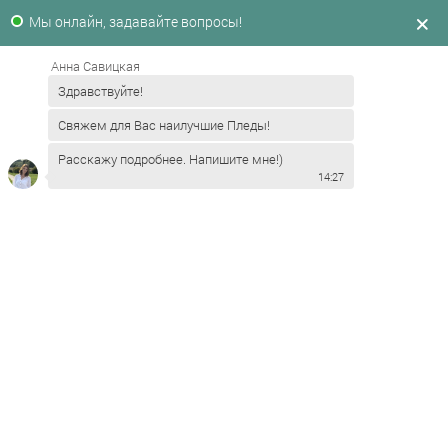
Мы онлайн, задавайте вопросы!
СВЯЗАНО С ЗАБОТОЙ
СОГРЕТО ЛЮБОВЬЮ
Анна Савицкая
Здравствуйте!
Свяжем для Вас наилучшие Пледы!
Расскажу подробнее. Напишите мне!)
14:27
Вязаные пледы на заказ
с вашим логотипом
Вяжем и брендируем пледы с 2011 года. Бесплатный
дизайн-макет.
Оптовые цены от 100 шт и быстрые сроки. Согреваем
репутации.