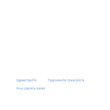
ВЯЗАНЫЕ НАБОРЫ БАНК ВТБ
SKU:
ХОЧУ ТАК ЖЕ
Здравствуйте
Подскажите пожалуйста
Хочу сделать заказ
Набор Банк «ВТБ» от бренда ШАРФ ФАН — каждый комплект тщательно проработан,
оптимальная плотность вязки обеспечивает защиту от ветра и холода, сохраняя
приятные тактильные ощущения. Эта модель является образцом классической
жаккардовой вязки, с отворотом, одинарный и машинной вышивкой
,
выполненный на высочайшем уровне.