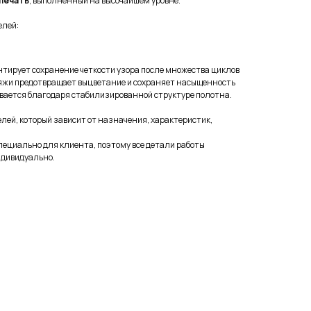
печать
, выполненный на высочайшем уровне.
елей:
тирует сохранение четкости узора после множества циклов
ряжи предотвращает выцветание и сохраняет насыщенность
гивается благодаря стабилизированной структуре полотна.
лей, который зависит от назначения, характеристик,
ециально для клиента, поэтому все детали работы
ндивидуально.