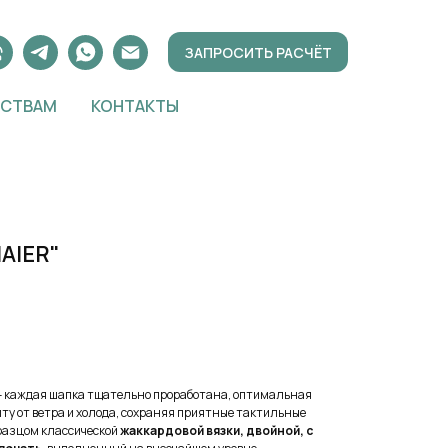
ЗАПРОСИТЬ РАСЧЁТ
ТСТВАМ
КОНТАКТЫ
AIER"
— каждая шапка тщательно проработана, оптимальная
ту от ветра и холода, сохраняя приятные тактильные
разцом классической
жаккардовой вязки, двойной, с