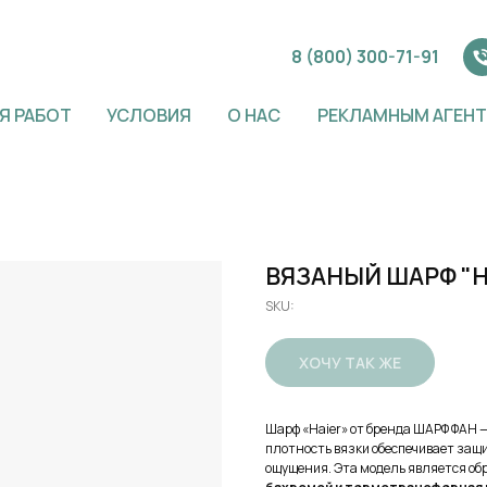
8 (800) 300-71-91
Я РАБОТ
УСЛОВИЯ
О НАС
РЕКЛАМНЫМ АГЕН
ВЯЗАНЫЙ ШАРФ "H
SKU:
ХОЧУ ТАК ЖЕ
Шарф «Haier» от бренда ШАРФ ФАН 
плотность вязки обеспечивает защи
ощущения. Эта модель является об