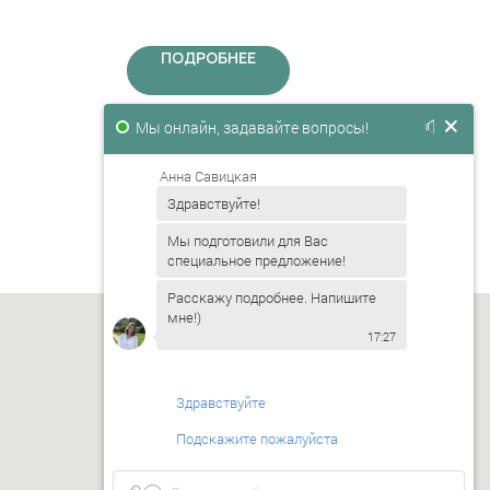
имволика
даже 
выбор.
каче
подче
ПОДРОБНЕЕ
боле
ХОЧУ ТАК ЖЕ
Мы онлайн, задавайте вопросы!
Анна Савицкая
Здравствуйте!
Мы подготовили для Вас
специальное предложение!
Расскажу подробнее. Напишите
мне!)
17:27
Здравствуйте
Подскажите пожалуйста
Хочу сделать заказ