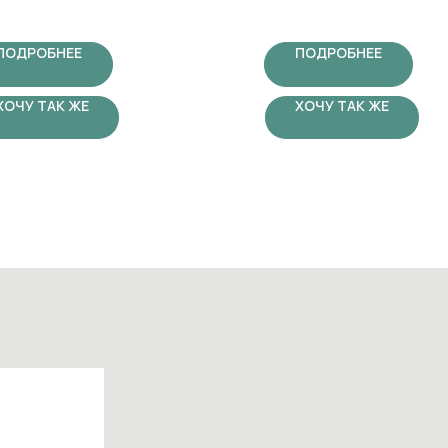
 во время матчей. Универсальный
флага региона и лаконичная с
н подчеркивает преданность команде в
подчеркивают ваш осознанный 
 погоду.
ПОДРОБНЕЕ
ПОДРОБНЕЕ
ХОЧУ ТАК ЖЕ
ХОЧУ ТАК ЖЕ