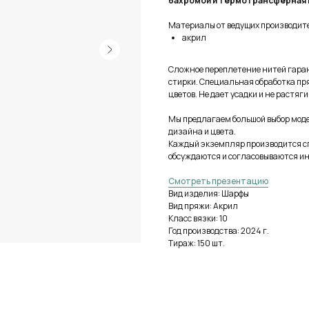
бахромой и термотрансферная 
Материалы от ведущих производит
акрил
Сложное переплетение нитей гаран
стирки. Специальная обработка п
цветов. Не дает усадки и не растя
Мы предлагаем большой выбор моде
дизайна и цвета.
Каждый экземпляр производится сп
обсуждаются и согласовываются и
Смотреть презентацию
Вид изделия: Шарфы
Вид пряжи: Акрил
Класс вязки: 10
Год производства: 2024 г.
Тираж: 150 шт.