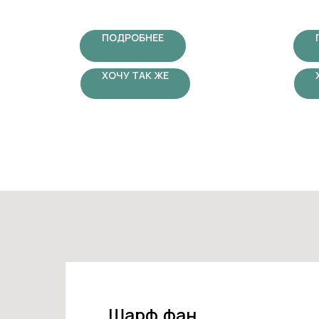
тепла
элегантность!
дизай
любую
ПОДРОБНЕЕ
ХОЧУ ТАК ЖЕ
Шарф.фан